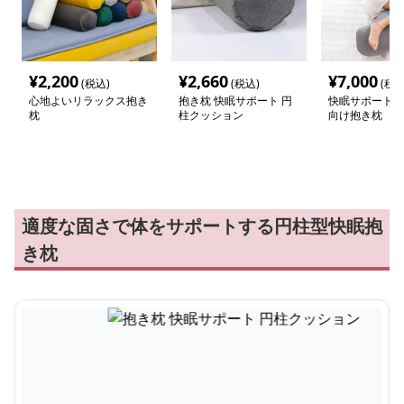
¥
2,200
¥
2,660
¥
7,000
(税込)
(税込)
(税込
心地よいリラックス抱き
抱き枕 快眠サポート 円
快眠サポート 
枕
柱クッション
向け抱き枕
適度な固さで体をサポートする円柱型快眠抱
き枕