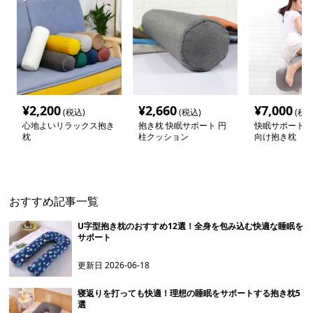
¥
2,200
¥
2,660
¥
7,000
(税込)
(税込)
(税込
心地よいリラックス抱き
抱き枕 快眠サポート 円
快眠サポート 
枕
柱クッション
向け抱き枕
おすすめ記事一覧
U字型抱き枕のおすすめ12選！全身を包み込む快適な睡眠を
サポート
更新日
2026-06-18
寝返りを打っても快適！理想の睡眠をサポートする抱き枕5
選