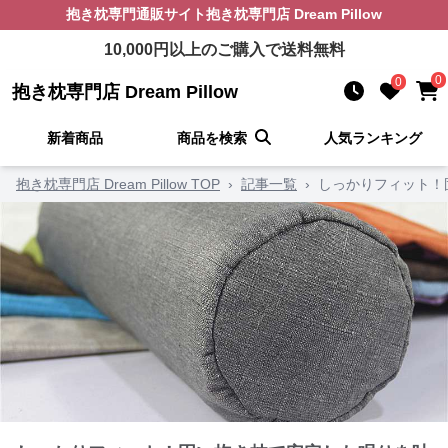
抱き枕
専門通販サイト
抱き枕専門店 Dream Pillow
10,000
円以上のご購入で送料無料
0
0
抱き枕専門店 Dream Pillow
新着商品
商品を検索
人気ランキング
抱き枕専門店 Dream Pillow TOP
›
記事一覧
›
しっかりフィット！