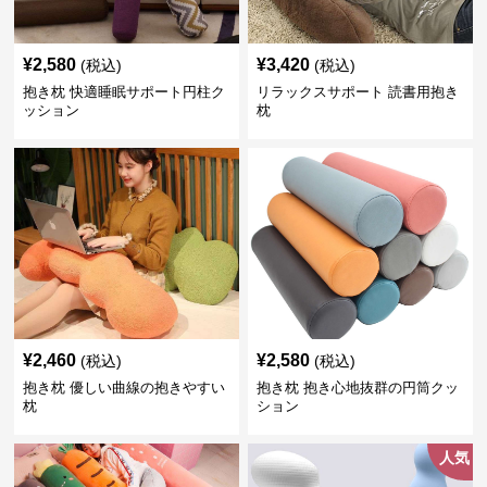
¥
2,580
¥
3,420
(税込)
(税込)
抱き枕 快適睡眠サポート円柱ク
リラックスサポート 読書用抱き
ッション
枕
¥
2,460
¥
2,580
(税込)
(税込)
抱き枕 優しい曲線の抱きやすい
抱き枕 抱き心地抜群の円筒クッ
枕
ション
人気