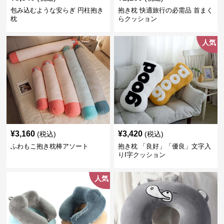
包み込むような安らぎ 円柱抱き
抱き枕 快適旅行の必需品 首まく
枕
らクッション
人気
¥
3,160
¥
3,420
(税込)
(税込)
ふわもこ抱き枕棒アソート
抱き枕 「良好」「優良」文字入
りI字クッション
人気