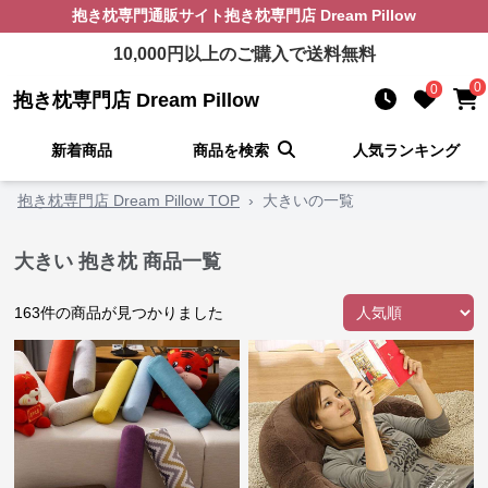
抱き枕
専門通販サイト
抱き枕専門店 Dream Pillow
10,000
円以上のご購入で送料無料
0
0
抱き枕専門店 Dream Pillow
新着商品
商品を検索
人気ランキング
抱き枕専門店 Dream Pillow TOP
›
大きいの一覧
大きい 抱き枕 商品一覧
163
件の商品が見つかりました