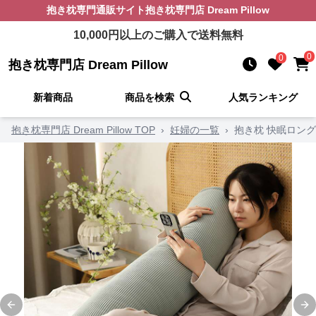
抱き枕
専門通販サイト
抱き枕専門店 Dream Pillow
10,000
円以上のご購入で送料無料
0
0
抱き枕専門店 Dream Pillow
新着商品
商品を検索
人気ランキング
抱き枕専門店 Dream Pillow TOP
›
妊婦の一覧
›
抱き枕 快眠ロン
Previous slide
Ne