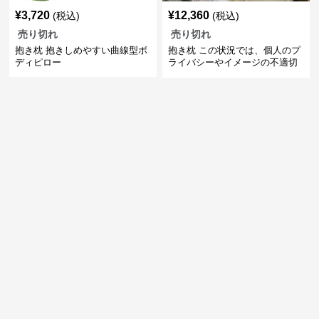
¥
3,720
¥
12,360
(税込)
(税込)
売り切れ
売り切れ
抱き枕 抱きしめやすい曲線型ボ
抱き枕 この状況では、個人のプ
ディピロー
ライバシーやイメージの不適切
な使用を避けるべきです。代わ
りに、睡眠や快適さに関する一
般的な製品を提案することをお
勧めします。