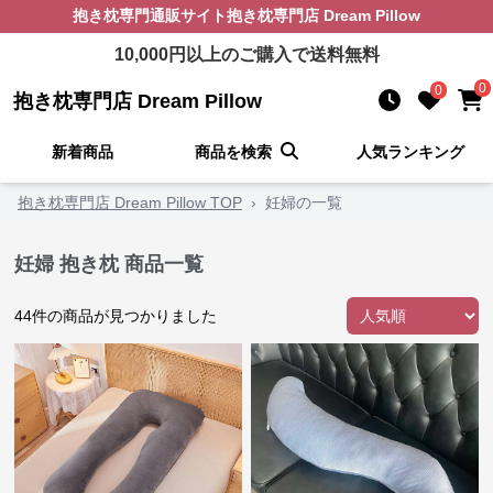
抱き枕
専門通販サイト
抱き枕専門店 Dream Pillow
10,000
円以上のご購入で送料無料
0
0
抱き枕専門店 Dream Pillow
新着商品
商品を検索
人気ランキング
抱き枕専門店 Dream Pillow TOP
›
妊婦の一覧
妊婦 抱き枕 商品一覧
44
件の商品が見つかりました