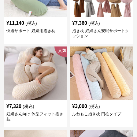
¥
11,140
¥
7,360
(税込)
(税込)
快適サポート 妊婦用抱き枕
抱き枕 妊婦さん安眠サポートク
ッション
人気
¥
7,320
¥
3,000
(税込)
(税込)
妊婦さん向け 体型フィット抱き
ふわもこ抱き枕 円柱タイプ
枕