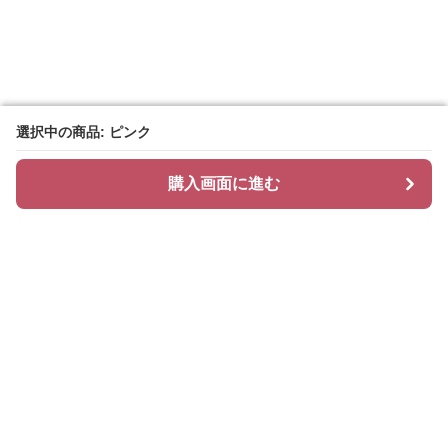
選択中の商品: ピンク
選択中の商品: ピンク
購入画面に進む
購入画面に進む
抱き枕専門店 Dream Pillow
について