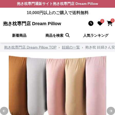
抱き枕
専門通販サイト
抱き枕専門店 Dream Pillow
10,000
円以上のご購入で送料無料
0
0
抱き枕専門店 Dream Pillow
新着商品
商品を検索
人気ランキング
抱き枕専門店 Dream Pillow TOP
›
妊婦の一覧
›
抱き枕 妊婦さん
Previous slide
Ne