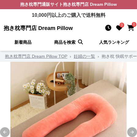
抱き枕
専門通販サイト
抱き枕専門店 Dream Pillow
10,000
円以上のご購入で送料無料
0
0
抱き枕専門店 Dream Pillow
新着商品
商品を検索
人気ランキング
抱き枕専門店 Dream Pillow TOP
›
妊婦の一覧
›
抱き枕 快眠サポ
Previous slide
Ne