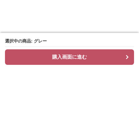
選択中の商品: グレー
選択中の商品: グレー
購入画面に進む
購入画面に進む
抱き枕専門店 Dream Pillow
について