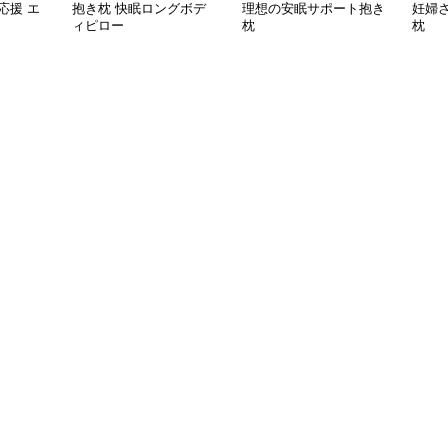
応援 エ
抱き枕 快眠ロングボデ
理想の安眠サポート抱き
妊婦
ィピロー
枕
枕