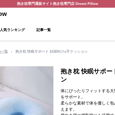
抱き枕
専門通販サイト
抱き枕専門店 Dream Pillow
ow
人気ランキング
記事一覧
の一覧
›
抱き枕 快眠サポート 妊婦向けu字クッション
抱き枕 快眠サポー
ン
体にぴったりフィットする大
をサポート。
柔らかな素材で体を優しく包
えます。