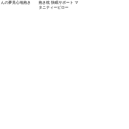
さんの夢見心地抱き
抱き枕 快眠サポート マ
快眠サポート多機能抱き
タニティーピロー
枕