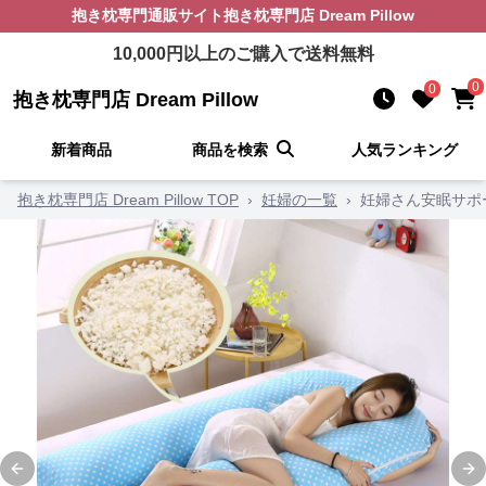
抱き枕
専門通販サイト
抱き枕専門店 Dream Pillow
10,000
円以上のご購入で送料無料
0
0
抱き枕専門店 Dream Pillow
新着商品
商品を検索
人気ランキング
抱き枕専門店 Dream Pillow TOP
›
妊婦の一覧
›
妊婦さん安眠サポ
Previous slide
Ne