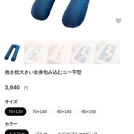
抱き枕大きい全身包み込むユー字型
3,640
円
サイズ
70×120
70×140
80×140
80×150
カラー
イエロー
ブルー
ベビーブルー+ピンク