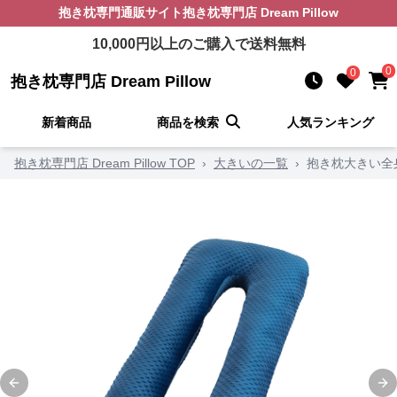
抱き枕
専門通販サイト
抱き枕専門店 Dream Pillow
10,000
円以上のご購入で送料無料
0
0
抱き枕専門店 Dream Pillow
新着商品
商品を検索
人気ランキング
抱き枕専門店 Dream Pillow TOP
›
大きいの一覧
›
抱き枕大きい全
Previous slide
Ne