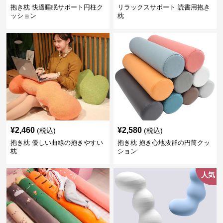
抱き枕 快適睡眠サポート円柱ク
リラックスサポート 読書用抱き
ッション
枕
¥
2,460
¥
2,580
(税込)
(税込)
抱き枕 優しい曲線の抱きやすい
抱き枕 抱き心地抜群の円筒クッ
枕
ション
人気