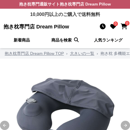
抱き枕
専門通販サイト
抱き枕専門店 Dream Pillow
10,000
円以上のご購入で送料無料
0
0
抱き枕専門店 Dream Pillow
新着商品
商品を検索
人気ランキング
抱き枕専門店 Dream Pillow TOP
›
大きいの一覧
›
抱き枕 多機能
Previous slide
Ne