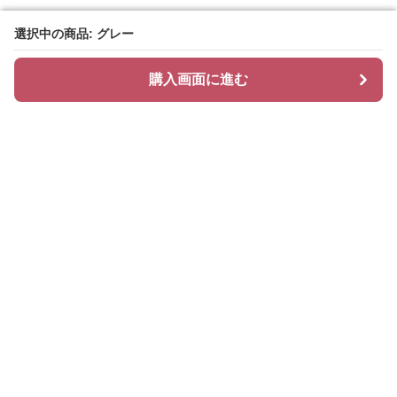
選択中の商品: グレー
選択中の商品: グレー
購入画面に進む
購入画面に進む
抱き枕専門店 Dream Pillow
について
利用規約