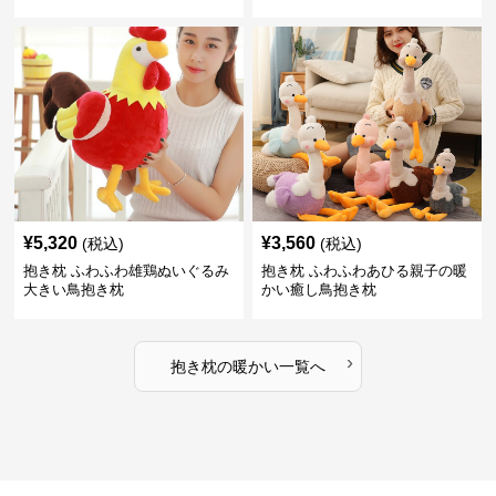
¥
5,320
¥
3,560
(税込)
(税込)
抱き枕 ふわふわ雄鶏ぬいぐるみ
抱き枕 ふわふわあひる親子の暖
大きい鳥抱き枕
かい癒し鳥抱き枕
›
抱き枕
の
暖かい
一覧へ