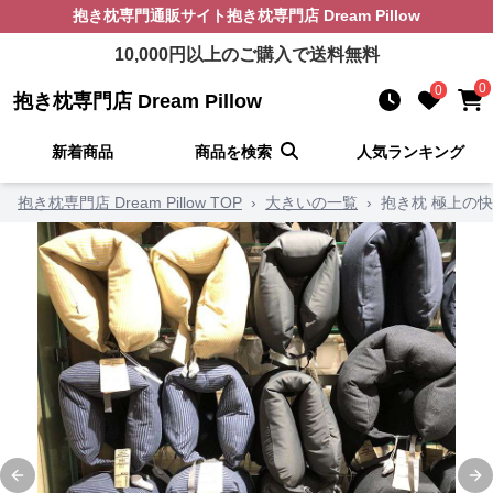
抱き枕
専門通販サイト
抱き枕専門店 Dream Pillow
10,000
円以上のご購入で送料無料
0
0
抱き枕専門店 Dream Pillow
新着商品
商品を検索
人気ランキング
抱き枕専門店 Dream Pillow TOP
›
大きいの一覧
›
抱き枕 極上の
Previous slide
Ne