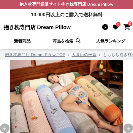
抱き枕
専門通販サイト
抱き枕専門店 Dream Pillow
10,000
円以上のご購入で送料無料
0
0
抱き枕専門店 Dream Pillow
新着商品
商品を検索
人気ランキング
抱き枕専門店 Dream Pillow TOP
›
大きいの一覧
›
もちもち抱き枕
Previous slide
Ne