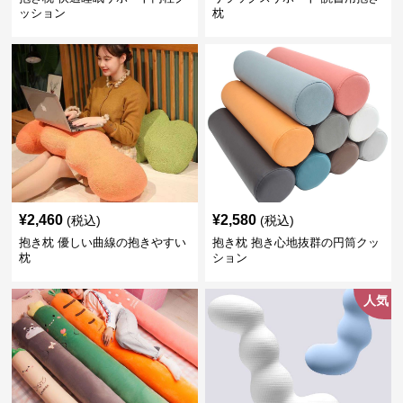
ッション
枕
¥
2,460
¥
2,580
(税込)
(税込)
抱き枕 優しい曲線の抱きやすい
抱き枕 抱き心地抜群の円筒クッ
枕
ション
人気