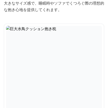
大きなサイズ感で、睡眠時やソファでくつろぐ際の理想的
な抱き心地を提供してくれます。