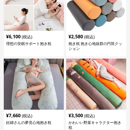
¥
6,100
¥
2,580
(税込)
(税込)
理想の安眠サポート抱き枕
抱き枕 抱き心地抜群の円筒クッ
ション
¥
7,660
¥
3,500
(税込)
(税込)
妊婦さんの夢見心地抱き枕
かわいい野菜キャラクター抱き
枕