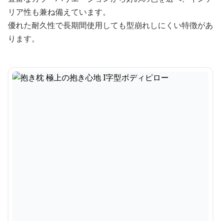
リア性も兼ね備えています。
優れた耐久性で長期間使用しても型崩れしにくい特徴があ
ります。