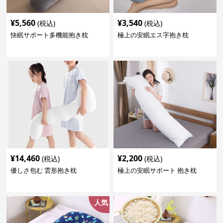
¥
5,560
¥
3,540
(税込)
(税込)
快眠サポート多機能抱き枕
極上の安眠エス字抱き枕
¥
14,460
¥
2,200
(税込)
(税込)
優しさ包む 雲形抱き枕
極上の安眠サポート 抱き枕
人気