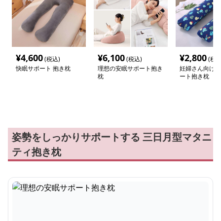
¥
4,600
¥
6,100
¥
2,800
(税込)
(税込)
(税込
快眠サポート 抱き枕
理想の安眠サポート抱き
妊婦さん向け 
枕
ート抱き枕
姿勢をしっかりサポートする 三日月型マタニ
ティ抱き枕