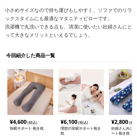
小さめサイズなので持ち運びもしやすく、ソファでのリラ
ックスタイムにも最適なマタニティピローです。
洗濯機で丸洗いできる点も、清潔に使いたい妊婦さんにと
って大きなメリットといえるでしょう。
今回紹介した商品一覧
¥
4,600
¥
6,100
¥
2,800
(税込)
(税込)
(税込
快眠サポート 抱き枕
理想の安眠サポート抱き
妊婦さん向け 
枕
ート抱き枕