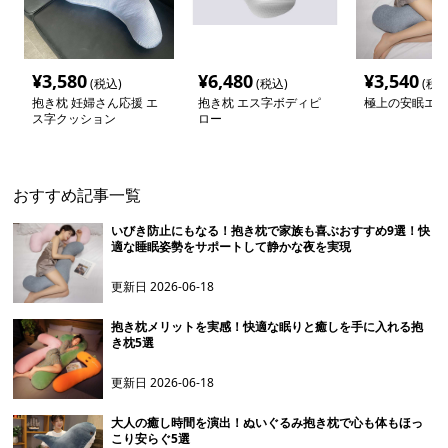
¥
3,580
¥
6,480
¥
3,540
(税込)
(税込)
(税込
抱き枕 妊婦さん応援 エ
抱き枕 エス字ボディピ
極上の安眠エス
ス字クッション
ロー
おすすめ記事一覧
いびき防止にもなる！抱き枕で家族も喜ぶおすすめ9選！快
適な睡眠姿勢をサポートして静かな夜を実現
更新日
2026-06-18
抱き枕メリットを実感！快適な眠りと癒しを手に入れる抱
き枕5選
更新日
2026-06-18
大人の癒し時間を演出！ぬいぐるみ抱き枕で心も体もほっ
こり安らぐ5選