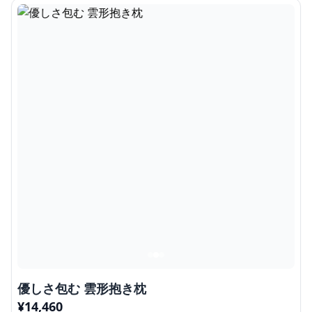
優しさ包む 雲形抱き枕
¥
14,460