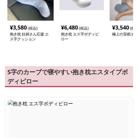
¥
3,580
¥
6,480
¥
3,540
(税込)
(税込)
(税込
抱き枕 妊婦さん応援 エ
抱き枕 エス字ボディピ
極上の安眠エス
ス字クッション
ロー
S字のカーブで寝やすい抱き枕エスタイプボ
ディピロー