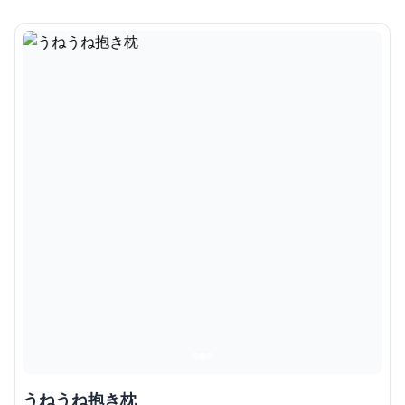
うねうね抱き枕