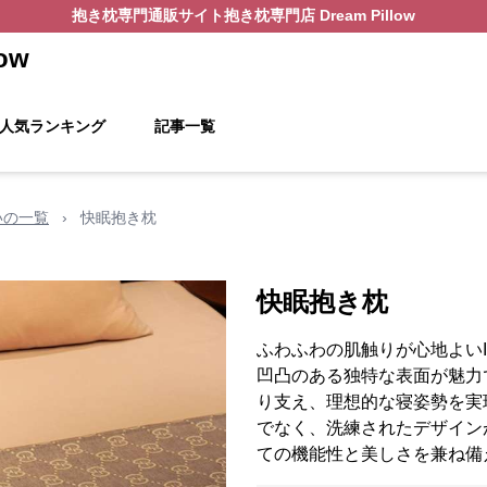
抱き枕
専門通販サイト
抱き枕専門店 Dream Pillow
ow
人気ランキング
記事一覧
いの一覧
›
快眠抱き枕
快眠抱き枕
ふわふわの肌触りが心地よい
凹凸のある独特な表面が魅力
り支え、理想的な寝姿勢を実
でなく、洗練されたデザイン
ての機能性と美しさを兼ね備