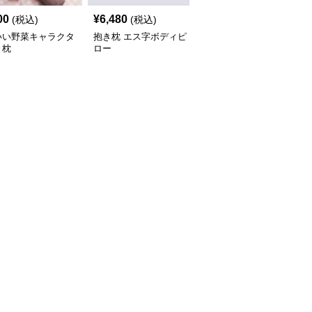
00
¥
6,480
¥
14,460
(税込)
(税込)
(税込)
いい野菜キャラクタ
抱き枕 エス字ボディピ
優しさ包む 雲形抱き枕
き枕
ロー