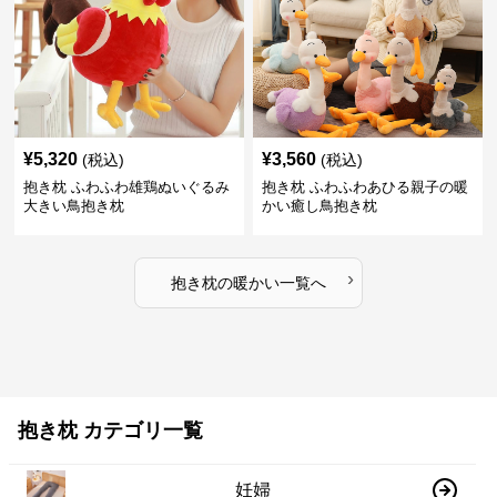
¥
5,320
¥
3,560
(税込)
(税込)
抱き枕 ふわふわ雄鶏ぬいぐるみ
抱き枕 ふわふわあひる親子の暖
大きい鳥抱き枕
かい癒し鳥抱き枕
›
抱き枕
の
暖かい
一覧へ
抱き枕 カテゴリ一覧
妊婦