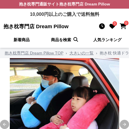
抱き枕
専門通販サイト
抱き枕専門店 Dream Pillow
10,000
円以上のご購入で送料無料
0
0
抱き枕専門店 Dream Pillow
新着商品
商品を検索
人気ランキング
抱き枕専門店 Dream Pillow TOP
›
大きいの一覧
›
抱き枕 快適ド
Previous slide
Ne