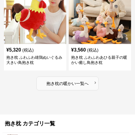
¥
5,320
¥
3,560
(税込)
(税込)
抱き枕 ふわふわ雄鶏ぬいぐるみ
抱き枕 ふわふわあひる親子の暖
大きい鳥抱き枕
かい癒し鳥抱き枕
›
抱き枕
の
暖かい
一覧へ
抱き枕 カテゴリ一覧