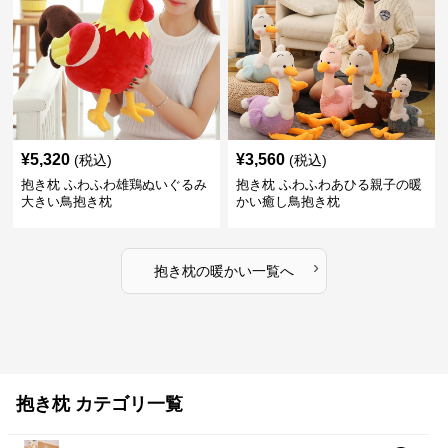
¥
5,320
¥
3,560
(税込)
(税込)
抱き枕 ふわふわ雄鶏ぬいぐるみ
抱き枕 ふわふわあひる親子の暖
大きい鳥抱き枕
かい癒し鳥抱き枕
›
抱き枕
の
暖かい
一覧へ
抱き枕 カテゴリ一覧