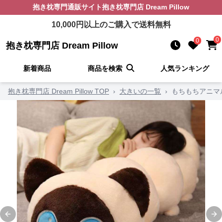
抱き枕
専門通販サイト
抱き枕専門店 Dream Pillow
10,000
円以上のご購入で送料無料
0
0
抱き枕専門店 Dream Pillow
新着商品
商品を検索
人気ランキング
抱き枕専門店 Dream Pillow TOP
›
大きいの一覧
›
もちもちアニマ
Previous slide
Ne