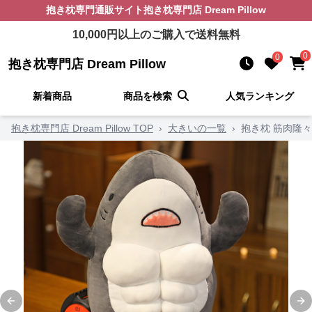
抱き枕
専門通販サイト
抱き枕専門店 Dream Pillow
10,000
円以上のご購入で送料無料
0
0
抱き枕専門店 Dream Pillow
新着商品
商品を検索
人気ランキング
抱き枕専門店 Dream Pillow TOP
›
大きいの一覧
›
抱き枕 筋肉隆
Previous slide
Ne