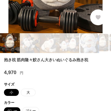
抱き枕 筋肉隆々鮫さん大きいぬいぐるみ抱き枕
4,970
円
サイズ
小
大
カラー
グレー
ブルー