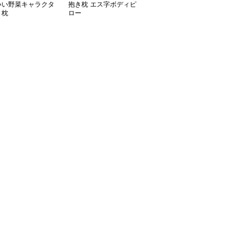
いい野菜キャラクタ
抱き枕 エス字ボディピ
優しさ包む 雲形抱き枕
き枕
ロー