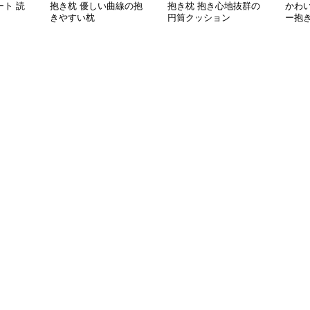
ト 読
抱き枕 優しい曲線の抱
抱き枕 抱き心地抜群の
かわ
きやすい枕
円筒クッション
ー抱