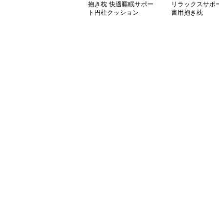
抱き枕 快適睡眠サポー
リラックスサポー
ト円柱クッション
書用抱き枕