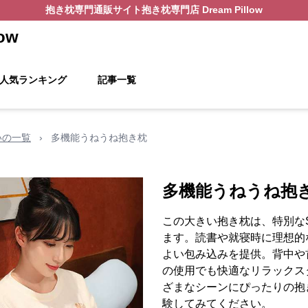
抱き枕
専門通販サイト
抱き枕専門店 Dream Pillow
ow
人気ランキング
記事一覧
いの一覧
›
多機能うねうね抱き枕
多機能うねうね抱
この大きい抱き枕は、特別な
ます。読書や就寝時に理想的
よい包み込みを提供。背中や
の使用でも快適なリラックス
ざまなシーンにぴったりの抱
験してみてください。