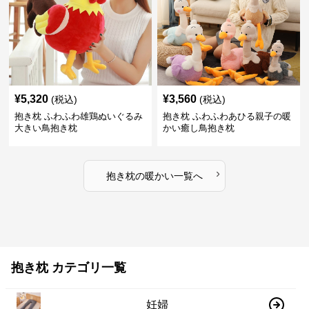
¥
5,320
¥
3,560
(税込)
(税込)
抱き枕 ふわふわ雄鶏ぬいぐるみ
抱き枕 ふわふわあひる親子の暖
大きい鳥抱き枕
かい癒し鳥抱き枕
›
抱き枕
の
暖かい
一覧へ
抱き枕 カテゴリ一覧
妊婦