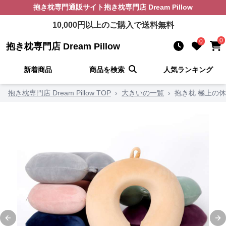
抱き枕
専門通販サイト
抱き枕専門店 Dream Pillow
10,000
円以上のご購入で送料無料
0
0
抱き枕専門店 Dream Pillow
新着商品
商品を検索
人気ランキング
抱き枕専門店 Dream Pillow TOP
›
大きいの一覧
›
抱き枕 極上の休
Previous slide
Ne