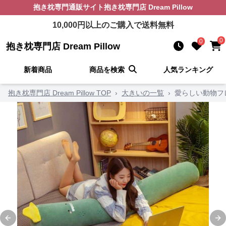
抱き枕
専門通販サイト
抱き枕専門店 Dream Pillow
10,000
円以上のご購入で送料無料
0
0
抱き枕専門店 Dream Pillow
新着商品
商品を検索
人気ランキング
抱き枕専門店 Dream Pillow TOP
›
大きいの一覧
›
愛らしい動物フ
Previous slide
Ne