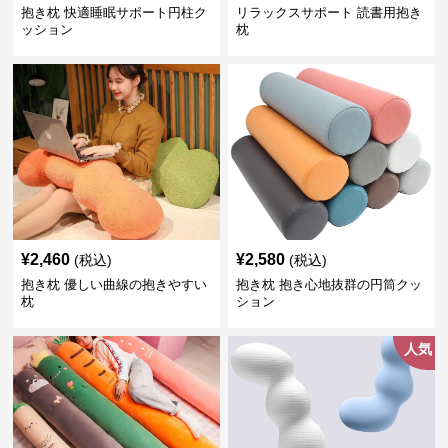
抱き枕 快適睡眠サポート円柱ク
リラックスサポート 読書用抱き
ッション
枕
¥
2,460
¥
2,580
(税込)
(税込)
抱き枕 優しい曲線の抱きやすい
抱き枕 抱き心地抜群の円筒クッ
枕
ション
人気