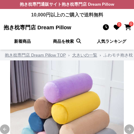
抱き枕
専門通販サイト
抱き枕専門店 Dream Pillow
10,000
円以上のご購入で送料無料
0
0
抱き枕専門店 Dream Pillow
新着商品
商品を検索
人気ランキング
抱き枕専門店 Dream Pillow TOP
›
大きいの一覧
›
ふわモチ抱き枕
Previous slide
Ne