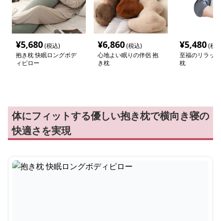
¥
5,680
¥
6,860
¥
5,480
(税込)
(税込)
(税込
抱き枕 快眠ロングボデ
心地よい眠りの伴侶 抱
至福のリラック
ィピロー
き枕
枕
体にフィットする優しい抱き枕で横向き寝の
快適さを実現