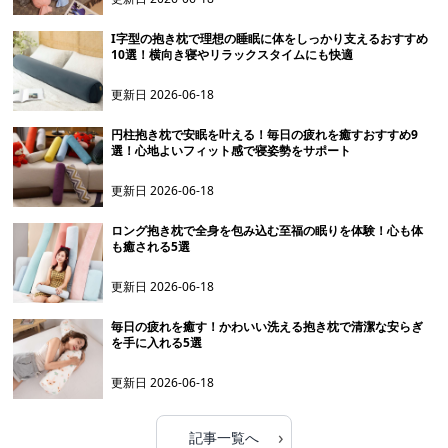
I字型の抱き枕で理想の睡眠に体をしっかり支えるおすすめ
10選！横向き寝やリラックスタイムにも快適
更新日
2026-06-18
円柱抱き枕で安眠を叶える！毎日の疲れを癒すおすすめ9
選！心地よいフィット感で寝姿勢をサポート
更新日
2026-06-18
ロング抱き枕で全身を包み込む至福の眠りを体験！心も体
も癒される5選
更新日
2026-06-18
毎日の疲れを癒す！かわいい洗える抱き枕で清潔な安らぎ
を手に入れる5選
更新日
2026-06-18
›
記事一覧へ