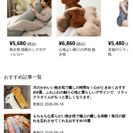
¥
5,680
¥
6,860
¥
5,480
(税込)
(税込)
(税込
抱き枕 快眠ロングボデ
心地よい眠りの伴侶 抱
至福のリラック
ィピロー
き枕
枕
おすすめ記事一覧
犬のかわいい抱き枕で癒しの時間を！心がときめくおすす
め6選。ふわふわの触り心地と愛らしいデザインで、リラッ
クスタイムがもっと楽しくなります。
更新日
2026-06-18
もちもちな柔らかい抱き枕で極上の癒しを体験！毎日の疲
れを忘れさせてくれるおすすめ10選
更新日
2026-06-18