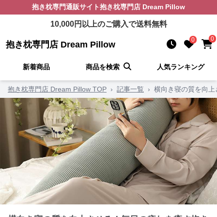
抱き枕
専門通販サイト
抱き枕専門店 Dream Pillow
10,000
円以上のご購入で送料無料
0
0
抱き枕専門店 Dream Pillow
新着商品
商品を検索
人気ランキング
抱き枕専門店 Dream Pillow TOP
›
記事一覧
›
横向き寝の質を向上