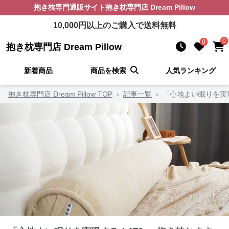
抱き枕
専門通販サイト
抱き枕専門店 Dream Pillow
10,000
円以上のご購入で送料無料
0
0
抱き枕専門店 Dream Pillow
新着商品
商品を検索
人気ランキング
抱き枕専門店 Dream Pillow TOP
›
記事一覧
›
「心地よい眠りを実現