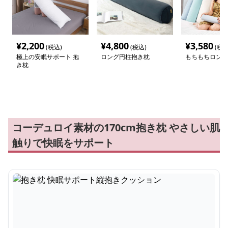
¥
2,200
¥
4,800
¥
3,580
(税込)
(税込)
(税込
極上の安眠サポート 抱
ロング円柱抱き枕
もちもちロング
き枕
コーデュロイ素材の170cm抱き枕 やさしい肌
触りで快眠をサポート