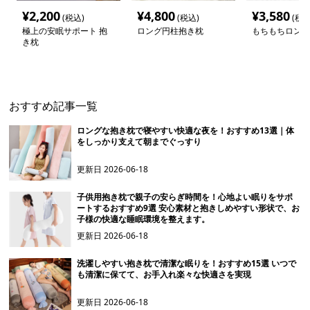
¥
2,200
¥
4,800
¥
3,580
(税込)
(税込)
(税込
極上の安眠サポート 抱
ロング円柱抱き枕
もちもちロング
き枕
おすすめ記事一覧
ロングな抱き枕で寝やすい快適な夜を！おすすめ13選｜体
をしっかり支えて朝までぐっすり
更新日
2026-06-18
子供用抱き枕で親子の安らぎ時間を！心地よい眠りをサポ
ートするおすすめ9選 安心素材と抱きしめやすい形状で、お
子様の快適な睡眠環境を整えます。
更新日
2026-06-18
洗濯しやすい抱き枕で清潔な眠りを！おすすめ15選 いつで
も清潔に保てて、お手入れ楽々な快適さを実現
更新日
2026-06-18