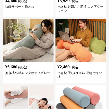
¥
4,600
¥
3,580
(税込)
(税込)
快眠サポート 抱き枕
抱き枕 妊婦さん応援 エス字クッ
ション
¥
5,680
¥
2,460
(税込)
(税込)
抱き枕 快眠ロングボディピロー
抱き枕 優しい曲線の抱きやすい
枕