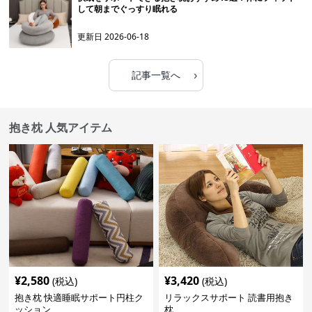
して朝までぐっすり眠れる
更新日
2026-06-18
›
記事一覧へ
抱き枕 人気アイテム
¥
2,580
¥
3,420
(税込)
(税込)
抱き枕 快適睡眠サポート円柱ク
リラックスサポート 読書用抱き
ッション
枕