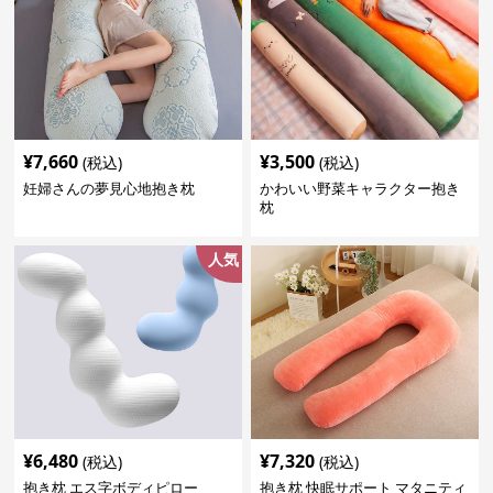
¥
7,660
¥
3,500
(税込)
(税込)
妊婦さんの夢見心地抱き枕
かわいい野菜キャラクター抱き
枕
人気
¥
6,480
¥
7,320
(税込)
(税込)
抱き枕 エス字ボディピロー
抱き枕 快眠サポート マタニティ