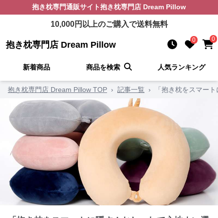
抱き枕
専門通販サイト
抱き枕専門店 Dream Pillow
10,000
円以上のご購入で送料無料
0
0
抱き枕専門店 Dream Pillow
新着商品
商品を検索
人気ランキング
抱き枕専門店 Dream Pillow TOP
›
記事一覧
›
「抱き枕をスマート