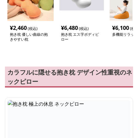
¥
2,460
¥
6,480
¥
6,100
(税込)
(税込)
(税込
抱き枕 優しい曲線の抱
抱き枕 エス字ボディピ
多機能リラック
きやすい枕
ロー
カラフルに隠せる抱き枕 デザイン性重視のネ
ックピロー