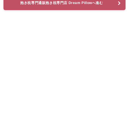
抱き枕専門通販抱き枕専門店 Dream Pillowへ進む