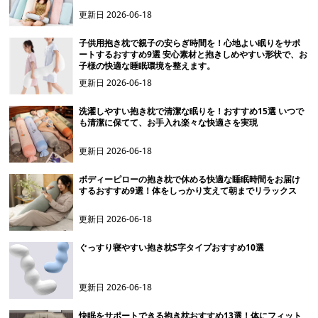
更新日
2026-06-18
子供用抱き枕で親子の安らぎ時間を！心地よい眠りをサポ
ートするおすすめ9選 安心素材と抱きしめやすい形状で、お
子様の快適な睡眠環境を整えます。
更新日
2026-06-18
洗濯しやすい抱き枕で清潔な眠りを！おすすめ15選 いつで
も清潔に保てて、お手入れ楽々な快適さを実現
更新日
2026-06-18
ボディーピローの抱き枕で休める快適な睡眠時間をお届け
するおすすめ9選！体をしっかり支えて朝までリラックス
更新日
2026-06-18
ぐっすり寝やすい抱き枕S字タイプおすすめ10選
更新日
2026-06-18
快眠をサポートできる抱き枕おすすめ13選！体にフィット