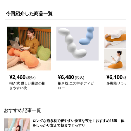
今回紹介した商品一覧
¥
2,460
¥
6,480
¥
6,100
(税込)
(税込)
(税込
抱き枕 優しい曲線の抱
抱き枕 エス字ボディピ
多機能リラック
きやすい枕
ロー
おすすめ記事一覧
ロングな抱き枕で寝やすい快適な夜を！おすすめ13選｜体
をしっかり支えて朝までぐっすり