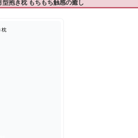
月型抱き枕 もちもち触感の癒し