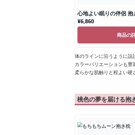
心地よい眠りの伴侶 抱
¥
6,860
商品の
体のラインに沿うように設
カラーバリエーションも豊
柔らかな肌触りと程よい硬
桃色の夢を届ける抱