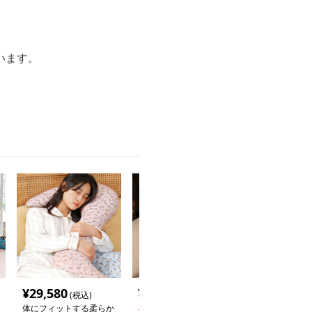
います。
¥
29,580
¥
7,780
¥
2,380
(税込)
(税込)
(税込
体にフィットする柔らか
在庫切れ
在庫切れ