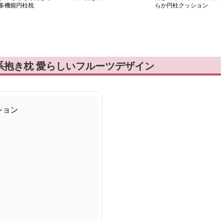
 多機能円柱枕
らか円柱クッション
系抱き枕 愛らしいフルーツデザイン