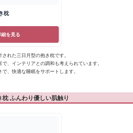
き枕
詳細を見る
計された三日月型の抱き枕です。
富で、インテリアとの調和も考えられています。
さで、快適な睡眠をサポートします。
き枕 ふんわり優しい肌触り