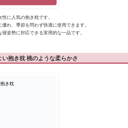
女性に人気の抱き枕です。
に優れ、季節を問わず快適に使用できます。
な寝姿勢に対応できる実用的な一品です。
よい抱き枕 桃のような柔らかさ