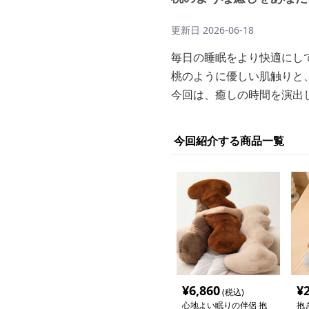
更新日
2026-06-18
毎日の睡眠をより快適にし
桃のように優しい肌触りと
今回は、癒しの時間を演出
今回紹介する商品一覧
¥
6,860
¥
(税込)
心地よい眠りの伴侶 抱
抱