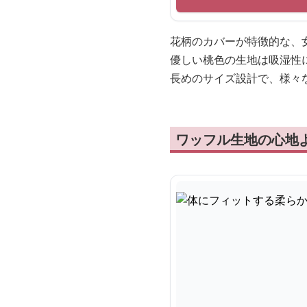
花柄のカバーが特徴的な、
優しい桃色の生地は吸湿性
長めのサイズ設計で、様々
ワッフル生地の心地