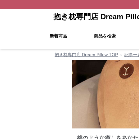
抱き枕専門店 Dream Pill
新着商品
商品を検索
抱き枕専門店 Dream Pillow TOP
›
記事一
桃のような癒しをあなた