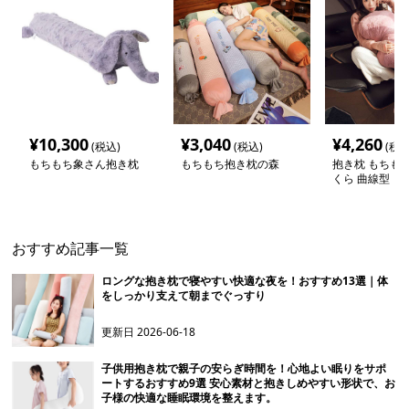
¥
10,300
¥
3,040
¥
4,260
(税込)
(税込)
(税込
もちもち象さん抱き枕
もちもち抱き枕の森
抱き枕 もちも
くら 曲線型
おすすめ記事一覧
ロングな抱き枕で寝やすい快適な夜を！おすすめ13選｜体
をしっかり支えて朝までぐっすり
更新日
2026-06-18
子供用抱き枕で親子の安らぎ時間を！心地よい眠りをサポ
ートするおすすめ9選 安心素材と抱きしめやすい形状で、お
子様の快適な睡眠環境を整えます。