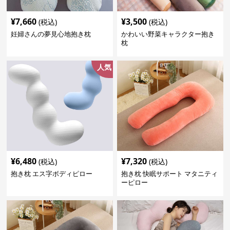
¥
7,660
¥
3,500
(税込)
(税込)
妊婦さんの夢見心地抱き枕
かわいい野菜キャラクター抱き
枕
人気
¥
6,480
¥
7,320
(税込)
(税込)
抱き枕 エス字ボディピロー
抱き枕 快眠サポート マタニティ
ーピロー