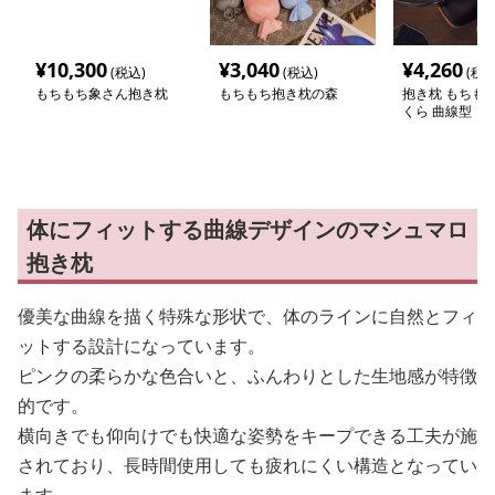
¥
10,300
¥
3,040
¥
4,260
(税込)
(税込)
(税込
もちもち象さん抱き枕
もちもち抱き枕の森
抱き枕 もちも
くら 曲線型
体にフィットする曲線デザインのマシュマロ
抱き枕
優美な曲線を描く特殊な形状で、体のラインに自然とフィ
ットする設計になっています。
ピンクの柔らかな色合いと、ふんわりとした生地感が特徴
的です。
横向きでも仰向けでも快適な姿勢をキープできる工夫が施
されており、長時間使用しても疲れにくい構造となってい