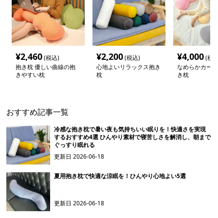
¥
2,460
¥
2,200
¥
4,000
(税込)
(税込)
(税込
抱き枕 優しい曲線の抱
心地よいリラックス抱き
なめらかカーブ
きやすい枕
枕
き枕
おすすめ記事一覧
冷感な抱き枕で暑い夜も気持ちいい眠りを！快適さを実現
するおすすめ4選 ひんやり素材で寝苦しさを解消し、朝まで
ぐっすり眠れる
更新日
2026-06-18
夏用抱き枕で快適な涼眠を！ひんやり心地よい5選
更新日
2026-06-18