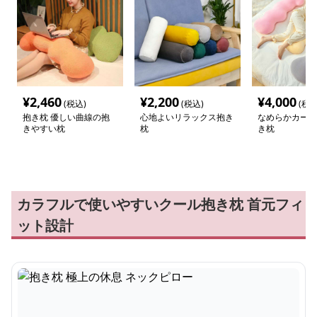
¥
2,460
¥
2,200
¥
4,000
(税込)
(税込)
(税込
抱き枕 優しい曲線の抱
心地よいリラックス抱き
なめらかカーブ
きやすい枕
枕
き枕
カラフルで使いやすいクール抱き枕 首元フィ
ット設計