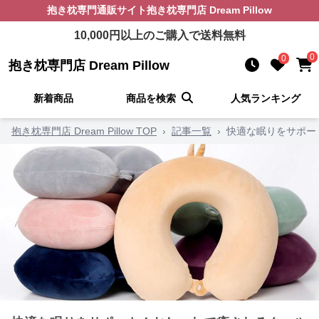
抱き枕
専門通販サイト
抱き枕専門店 Dream Pillow
10,000
円以上のご購入で送料無料
0
0
抱き枕専門店 Dream Pillow
新着商品
商品を検索
人気ランキング
抱き枕専門店 Dream Pillow TOP
›
記事一覧
›
快適な眠りをサポー