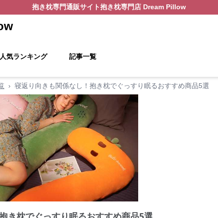
抱き枕
専門通販サイト
抱き枕専門店 Dream Pillow
ow
人気ランキング
記事一覧
覧
›
寝返り向きも関係なし！抱き枕でぐっすり眠るおすすめ商品5選
抱き枕でぐっすり眠るおすすめ商品5選