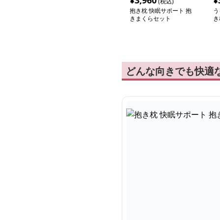
¥
3,960
¥
(税込)
抱き枕 快眠サポート 抱
う
きまくらセット
き
どんな向きでも快適