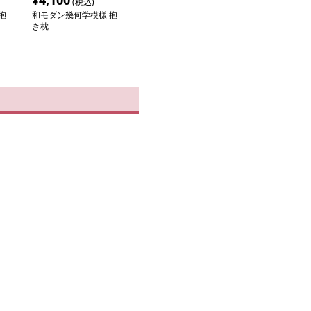
¥
4,100
(税込)
抱
和モダン幾何学模様 抱
き枕