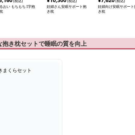
3,160
¥
10,300
¥
7,620
(税込)
(税込)
(税込)
るおい もちもち I字抱
妊婦さん安眠サポート抱
妊婦向け安眠サポート
枕
き枕
き枕
な抱き枕セットで睡眠の質を向上