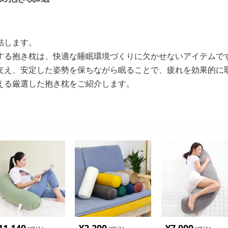
結します。
する抱き枕は、快適な睡眠環境づくりに欠かせないアイテムで
支え、安定した姿勢を保ちながら眠ることで、疲れを効果的に
える厳選した抱き枕をご紹介します。