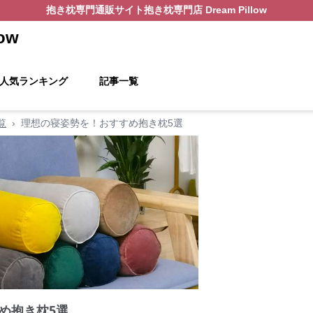
抱き枕
専門通販サイト
抱き枕専門店 Dream Pillow
ow
人気ランキング
記事一覧
覧
›
理想の寝姿勢を！おすすめ抱き枕5選
め抱き枕5選