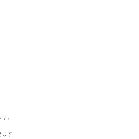
ます。
きます。