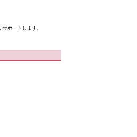
。
りサポートします。