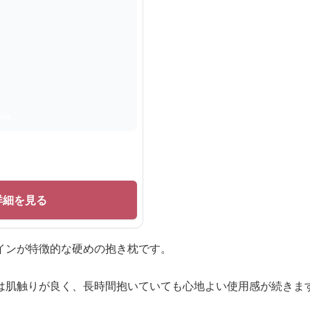
詳細を見る
インが特徴的な硬めの抱き枕です。
は肌触りが良く、長時間抱いていても心地よい使用感が続きま