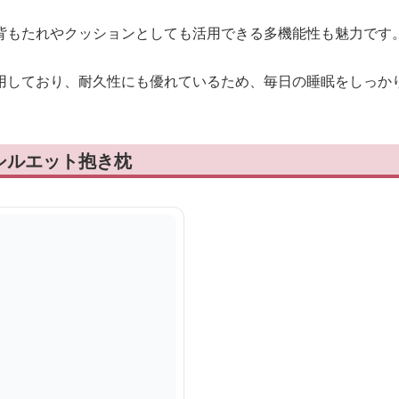
背もたれやクッションとしても活用できる多機能性も魅力です
用しており、耐久性にも優れているため、毎日の睡眠をしっか
シルエット抱き枕