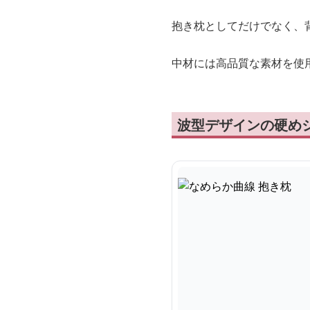
抱き枕としてだけでなく、
中材には高品質な素材を使
波型デザインの硬め