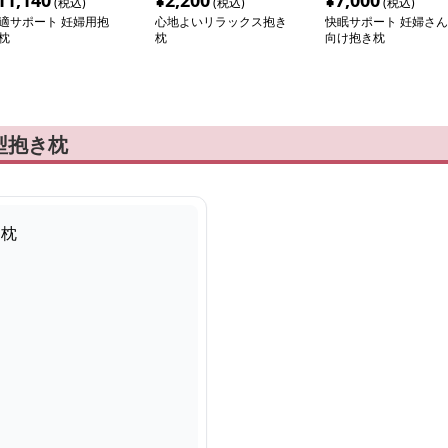
11,140
¥
2,200
¥
7,000
(税込)
(税込)
(税込)
適サポート 妊婦用抱
心地よいリラックス抱き
快眠サポート 妊婦さん
枕
枕
向け抱き枕
型抱き枕