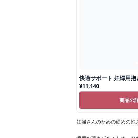
快適サポート 妊婦用抱
¥
11,140
商品の
妊婦さんのための硬めの抱