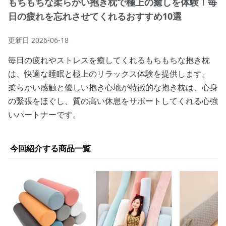
もちもちな柔らかい抱き枕で極上の癒しを体験！毎
日の疲れを忘れさせてくれるおすすめ10選
更新日
2026-06-18
毎日の疲れやストレスを癒してくれるもちもちな抱き枕
は、快適な睡眠と極上のリラックス体験を提供します。
柔らかい感触と優しい抱き心地が特徴的な抱き枕は、心身
の緊張をほぐし、質の高い休息をサポートしてくれる心強
いパートナーです。
今回紹介する商品一覧