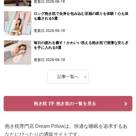
更新日
2026-06-18
ロング抱き枕で全身を包み込む至福の眠りを体験！心も体
も癒される5選
更新日
2026-06-18
毎日の疲れを癒す！かわいい洗える抱き枕で清潔な安らぎ
を手に入れる5選
更新日
2026-06-18
›
記事一覧へ
抱き枕 I字 抱き枕の一覧を見る
抱き枕専門店 Dream Pillowは、快適な睡眠を追求するあ
なたにぴったりの通販サイトです。