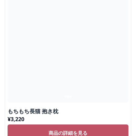
もちもち長猫 抱き枕
¥
3,220
商品の詳細を見る