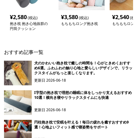
¥
2,580
¥
3,580
¥
2,540
(税込)
(税込)
(税込
抱き枕 抱き心地抜群の
もちもちロング抱き枕
もちもちロング
円筒クッション
おすすめ記事一覧
犬のかわいい抱き枕で癒しの時間を！心がときめくおすす
め6選。ふわふわの触り心地と愛らしいデザインで、リラッ
クスタイムがもっと楽しくなります。
更新日
2026-06-18
I字型の抱き枕で理想の睡眠に体をしっかり支えるおすすめ
10選！横向き寝やリラックスタイムにも快適
更新日
2026-06-18
円柱抱き枕で安眠を叶える！毎日の疲れを癒すおすすめ9
選！心地よいフィット感で寝姿勢をサポート