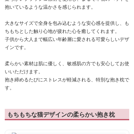
抱いているような温かさを感じられます。
大きなサイズで全身を包み込むような安心感を提供し、も
ちもちとした触り心地が疲れた心を癒してくれます。
子供から大人まで幅広い年齢層に愛される可愛らしいデザ
インです。
柔らかい素材は肌に優しく、敏感肌の方でも安心してお使
いいただけます。
抱き締めるたびにストレスが軽減される、特別な抱き枕で
す。
もちもちな猫デザインの柔らかい抱き枕