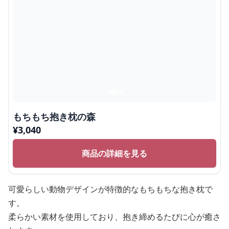
もちもち抱き枕の森
¥
3,040
商品の詳細を見る
可愛らしい動物デザインが特徴的なもちもちな抱き枕で
す。
柔らかい素材を使用しており、抱き締めるたびに心が癒さ