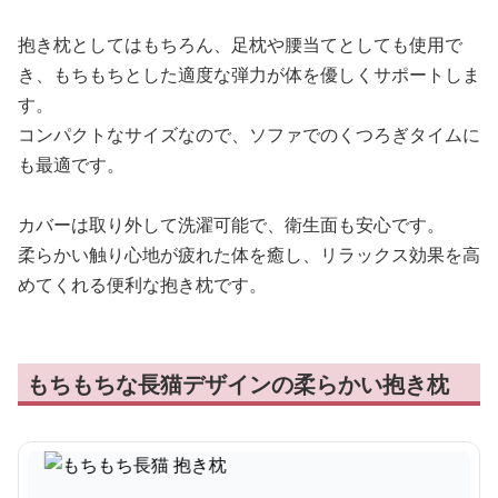
抱き枕としてはもちろん、足枕や腰当てとしても使用で
き、もちもちとした適度な弾力が体を優しくサポートしま
す。
コンパクトなサイズなので、ソファでのくつろぎタイムに
も最適です。
カバーは取り外して洗濯可能で、衛生面も安心です。
柔らかい触り心地が疲れた体を癒し、リラックス効果を高
めてくれる便利な抱き枕です。
もちもちな長猫デザインの柔らかい抱き枕