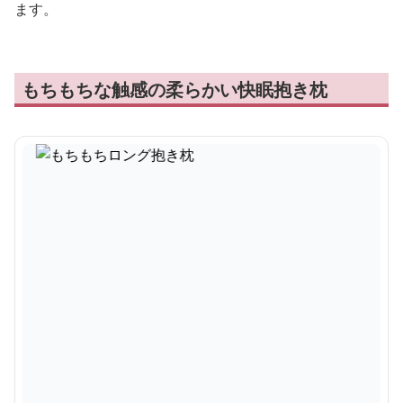
ます。
もちもちな触感の柔らかい快眠抱き枕