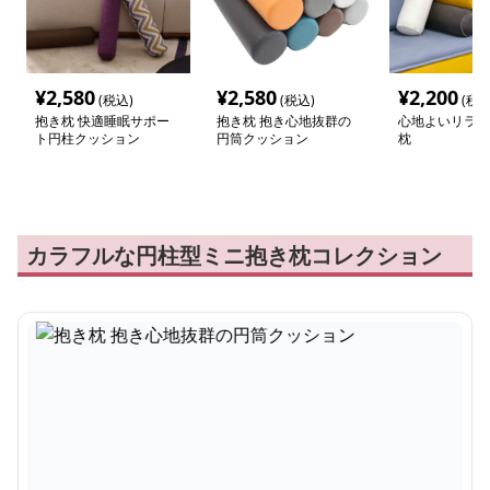
¥
2,580
¥
2,580
¥
2,200
(税込)
(税込)
(税込
抱き枕 快適睡眠サポー
抱き枕 抱き心地抜群の
心地よいリラッ
ト円柱クッション
円筒クッション
枕
カラフルな円柱型ミニ抱き枕コレクション