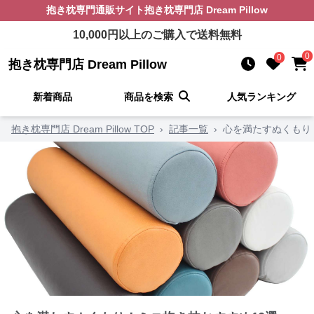
抱き枕
専門通販サイト
抱き枕専門店 Dream Pillow
10,000
円以上のご購入で送料無料
0
0
抱き枕専門店 Dream Pillow
新着商品
商品を検索
人気ランキング
抱き枕専門店 Dream Pillow TOP
›
記事一覧
›
心を満たすぬくもり