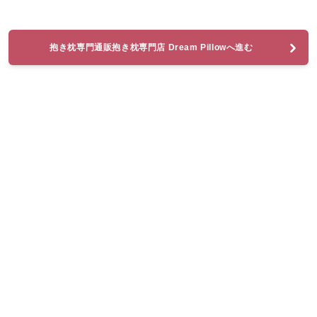
抱き枕専門通販抱き枕専門店 Dream Pillowへ進む