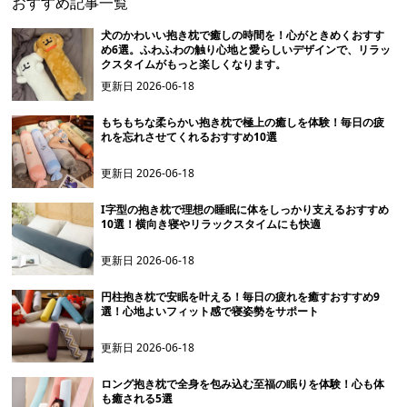
おすすめ記事一覧
犬のかわいい抱き枕で癒しの時間を！心がときめくおすす
め6選。ふわふわの触り心地と愛らしいデザインで、リラッ
クスタイムがもっと楽しくなります。
更新日
2026-06-18
もちもちな柔らかい抱き枕で極上の癒しを体験！毎日の疲
れを忘れさせてくれるおすすめ10選
更新日
2026-06-18
I字型の抱き枕で理想の睡眠に体をしっかり支えるおすすめ
10選！横向き寝やリラックスタイムにも快適
更新日
2026-06-18
円柱抱き枕で安眠を叶える！毎日の疲れを癒すおすすめ9
選！心地よいフィット感で寝姿勢をサポート
更新日
2026-06-18
ロング抱き枕で全身を包み込む至福の眠りを体験！心も体
も癒される5選