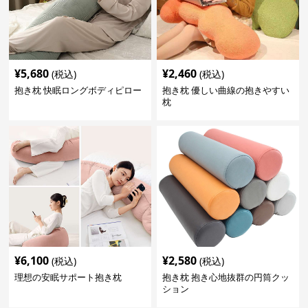
¥
5,680
¥
2,460
(税込)
(税込)
抱き枕 快眠ロングボディピロー
抱き枕 優しい曲線の抱きやすい
枕
¥
6,100
¥
2,580
(税込)
(税込)
理想の安眠サポート抱き枕
抱き枕 抱き心地抜群の円筒クッ
ション