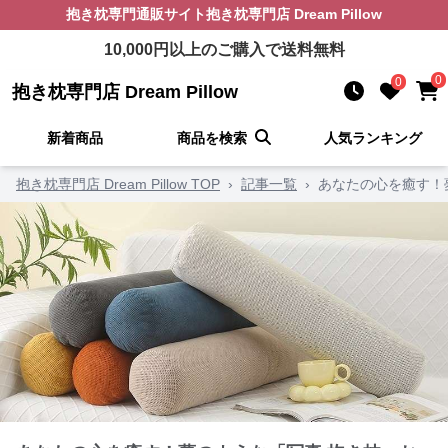
抱き枕
専門通販サイト
抱き枕専門店 Dream Pillow
10,000
円以上のご購入で送料無料
0
0
抱き枕専門店 Dream Pillow
新着商品
商品を検索
人気ランキング
抱き枕専門店 Dream Pillow TOP
›
記事一覧
›
あなたの心を癒す！