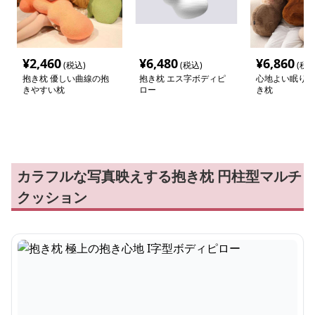
¥
2,460
¥
6,480
¥
6,860
(税込)
(税込)
(税込
抱き枕 優しい曲線の抱
抱き枕 エス字ボディピ
心地よい眠りの
きやすい枕
ロー
き枕
カラフルな写真映えする抱き枕 円柱型マルチ
クッション