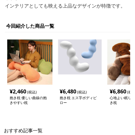
インテリアとしても映える上品なデザインが特徴です。
今回紹介した商品一覧
¥
2,460
¥
6,480
¥
6,860
(税込)
(税込)
(税込
抱き枕 優しい曲線の抱
抱き枕 エス字ボディピ
心地よい眠りの
きやすい枕
ロー
き枕
おすすめ記事一覧