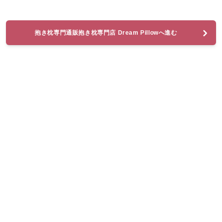
抱き枕専門通販抱き枕専門店 Dream Pillowへ進む