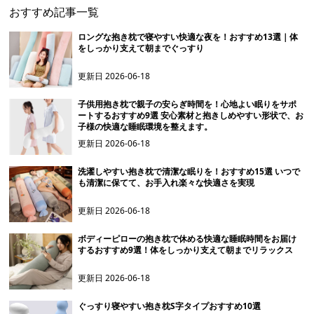
おすすめ記事一覧
ロングな抱き枕で寝やすい快適な夜を！おすすめ13選｜体
をしっかり支えて朝までぐっすり
更新日
2026-06-18
子供用抱き枕で親子の安らぎ時間を！心地よい眠りをサポ
ートするおすすめ9選 安心素材と抱きしめやすい形状で、お
子様の快適な睡眠環境を整えます。
更新日
2026-06-18
洗濯しやすい抱き枕で清潔な眠りを！おすすめ15選 いつで
も清潔に保てて、お手入れ楽々な快適さを実現
更新日
2026-06-18
ボディーピローの抱き枕で休める快適な睡眠時間をお届け
するおすすめ9選！体をしっかり支えて朝までリラックス
更新日
2026-06-18
ぐっすり寝やすい抱き枕S字タイプおすすめ10選