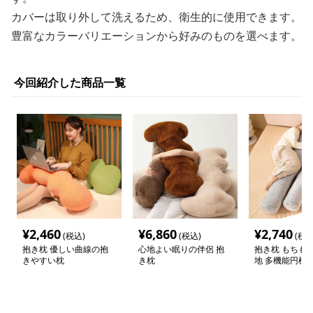
カバーは取り外して洗えるため、衛生的に使用できます。
豊富なカラーバリエーションから好みのものを選べます。
今回紹介した商品一覧
¥
2,460
¥
6,860
¥
2,740
(税込)
(税込)
(税込
抱き枕 優しい曲線の抱
心地よい眠りの伴侶 抱
抱き枕 もちも
きやすい枕
き枕
地 多機能円柱