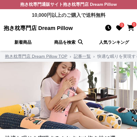
抱き枕
専門通販サイト
抱き枕専門店 Dream Pillow
10,000
円以上のご購入で送料無料
0
0
抱き枕専門店 Dream Pillow
新着商品
商品を検索
人気ランキング
抱き枕専門店 Dream Pillow TOP
›
記事一覧
›
快適な眠りを実現す