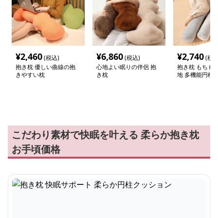
¥
2,460
¥
6,860
¥
2,740
(税込)
(税込)
(税込
抱き枕 優しい曲線の抱
心地よい眠りの伴侶 抱
抱き枕 もちも
きやすい枕
き枕
地 多機能円柱
こだわり素材で快眠を叶える 柔らか抱き枕
お手頃価格