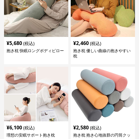
¥
5,680
¥
2,460
(税込)
(税込)
抱き枕 快眠ロングボディピロー
抱き枕 優しい曲線の抱きやすい
枕
¥
6,100
¥
2,580
(税込)
(税込)
理想の安眠サポート抱き枕
抱き枕 抱き心地抜群の円筒クッ