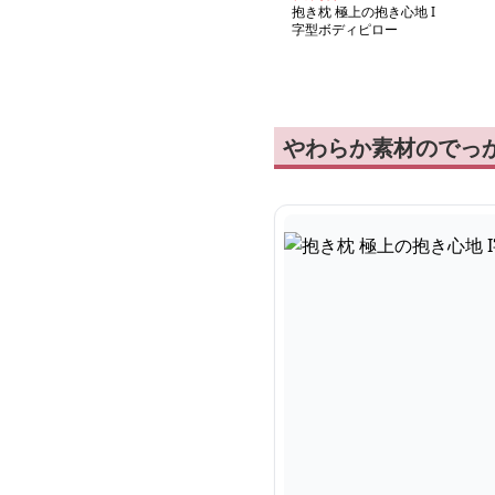
抱き枕 極上の抱き心地 I
字型ボディピロー
やわらか素材のでっか