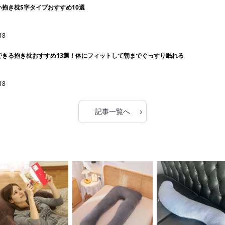
抱き枕S字タイプおすすめ10選
18
できる抱き枕おすすめ13選！体にフィットして朝までぐっすり眠れる
18
›
記事一覧へ