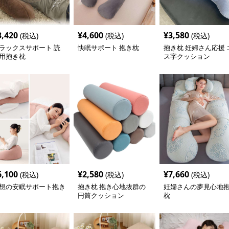
3,420
¥
4,600
¥
3,580
(税込)
(税込)
(税込)
ラックスサポート 読
快眠サポート 抱き枕
抱き枕 妊婦さん応援 
用抱き枕
ス字クッション
6,100
¥
2,580
¥
7,660
(税込)
(税込)
(税込)
想の安眠サポート抱き
抱き枕 抱き心地抜群の
妊婦さんの夢見心地
円筒クッション
枕