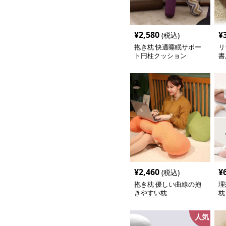
¥
2,580
¥
(税込)
抱き枕 快適睡眠サポー
リ
ト円柱クッション
書
¥
2,460
¥
(税込)
抱き枕 優しい曲線の抱
理
きやすい枕
枕
人気