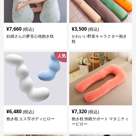
¥
7,660
¥
3,500
(税込)
(税込)
妊婦さんの夢見心地抱き枕
かわいい野菜キャラクター抱き
枕
人気
¥
6,480
¥
7,320
(税込)
(税込)
抱き枕 エス字ボディピロー
抱き枕 快眠サポート マタニティ
ーピロー