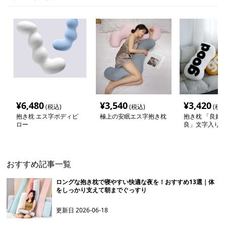
¥
6,480
¥
3,540
¥
3,420
(税込)
(税込)
(税込
抱き枕 エス字ボディピ
極上の安眠エス字抱き枕
抱き枕 「良好
ロー
良」文字入りI
ョン
おすすめ記事一覧
ロングな抱き枕で寝やすい快適な夜を！おすすめ13選｜体
をしっかり支えて朝までぐっすり
更新日
2026-06-18