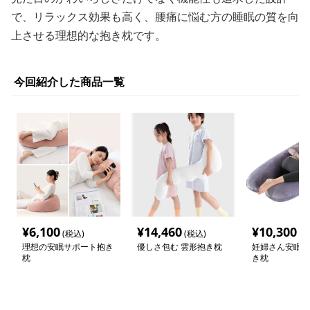
で、リラックス効果も高く、腰痛に悩む方の睡眠の質を向
上させる理想的な抱き枕です。
今回紹介した商品一覧
¥
6,100
¥
14,460
¥
10,300
(税込)
(税込)
(税
理想の安眠サポート抱き
優しさ包む 雲形抱き枕
妊婦さん安眠サ
枕
き枕