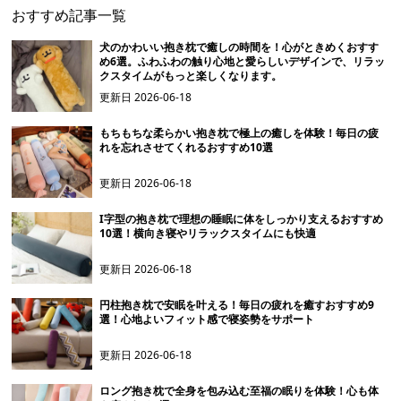
おすすめ記事一覧
犬のかわいい抱き枕で癒しの時間を！心がときめくおすす
め6選。ふわふわの触り心地と愛らしいデザインで、リラッ
クスタイムがもっと楽しくなります。
更新日
2026-06-18
もちもちな柔らかい抱き枕で極上の癒しを体験！毎日の疲
れを忘れさせてくれるおすすめ10選
更新日
2026-06-18
I字型の抱き枕で理想の睡眠に体をしっかり支えるおすすめ
10選！横向き寝やリラックスタイムにも快適
更新日
2026-06-18
円柱抱き枕で安眠を叶える！毎日の疲れを癒すおすすめ9
選！心地よいフィット感で寝姿勢をサポート
更新日
2026-06-18
ロング抱き枕で全身を包み込む至福の眠りを体験！心も体