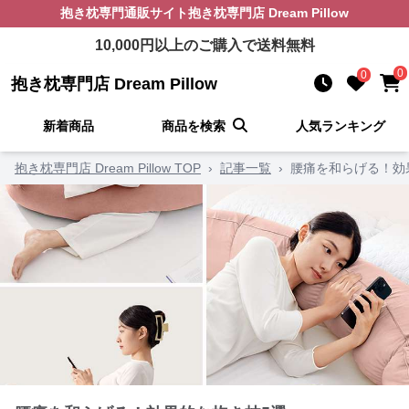
抱き枕
専門通販サイト
抱き枕専門店 Dream Pillow
10,000
円以上のご購入で送料無料
0
0
抱き枕専門店 Dream Pillow
新着商品
商品を検索
人気ランキング
抱き枕専門店 Dream Pillow TOP
›
記事一覧
›
腰痛を和らげる！効