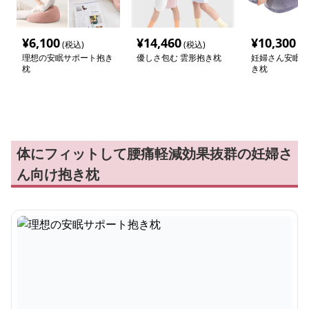
¥
6,100
¥
14,460
¥
10,300
(税込)
(税込)
(税
理想の安眠サポート抱き
優しさ包む 雲形抱き枕
妊婦さん安眠サ
枕
き枕
体にフィットして腰痛軽減効果抜群の妊婦さ
ん向け抱き枕