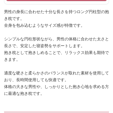
男性の身長に合わせた十分な長さを持つロング円柱型の抱
き枕です。
全身を包み込むようなサイズ感が特徴です。
シンプルな円柱形状ながら、男性の体格に合わせた太さと
長さで、安定した寝姿勢をサポートします。
抱き枕として抱きしめることで、リラックス効果も期待で
きます。
適度な硬さと柔らかさのバランスが取れた素材を使用して
おり、長時間使用しても快適です。
体格の大きな男性や、しっかりとした抱き心地を求める方
に最適な抱き枕です。