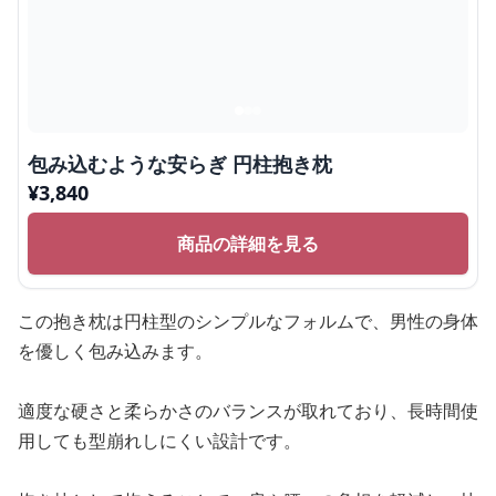
包み込むような安らぎ 円柱抱き枕
¥
3,840
商品の詳細を見る
この抱き枕は円柱型のシンプルなフォルムで、男性の身体
を優しく包み込みます。
適度な硬さと柔らかさのバランスが取れており、長時間使
用しても型崩れしにくい設計です。