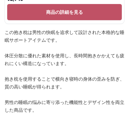
商品の詳細を見る
この抱き枕は男性の快眠を追求して設計された本格的な睡
眠サポートアイテムです。
体圧分散に優れた素材を使用し、長時間抱きかかえても疲
れにくい構造になっています。
抱き枕を使用することで横向き寝時の身体の歪みを防ぎ、
質の高い睡眠が得られます。
男性の睡眠の悩みに寄り添った機能性とデザイン性を両立
した商品です。