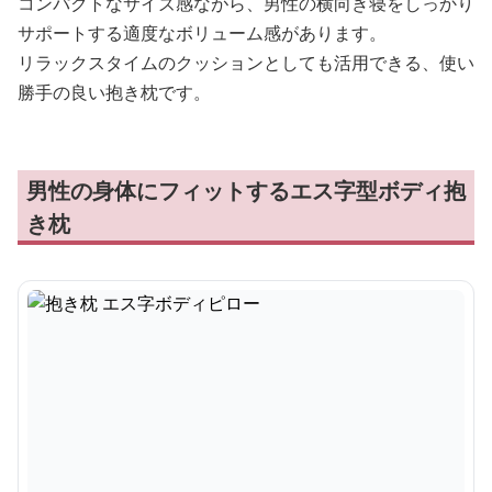
コンパクトなサイズ感ながら、男性の横向き寝をしっかり
サポートする適度なボリューム感があります。
リラックスタイムのクッションとしても活用できる、使い
勝手の良い抱き枕です。
男性の身体にフィットするエス字型ボディ抱
き枕