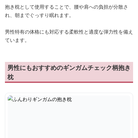
抱き枕として使用することで、腰や肩への負担が分散さ
れ、朝までぐっすり眠れます。
男性特有の体格にも対応する柔軟性と適度な弾力性を備え
ています。
男性にもおすすめのギンガムチェック柄抱き
枕