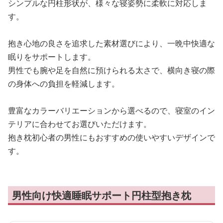
シンプルな円柱形状が、様々な寝姿勢に柔軟に対応しま
す。
抱き心地の良さを追求した素材選びにより、一晩中快適な
眠りをサポートします。
男性でも腕や足を自然に預けられる太さで、横向き寝の際
の身体への負担を軽減します。
豊富なカラーバリエーションから選べるので、寝室のイン
テリアに合わせてお選びいただけます。
抱き枕初心者の男性にもおすすめの使いやすいデザインで
す。
男性向け快適睡眠サポート円柱型抱き枕