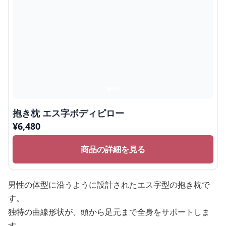
抱き枕 エス字ボディピロー
¥
6,480
商品の詳細を見る
男性の体型に沿うように設計されたエス字型の抱き枕で
す。
独特の曲線形状が、頭から足元まで全身をサポートしま
す。