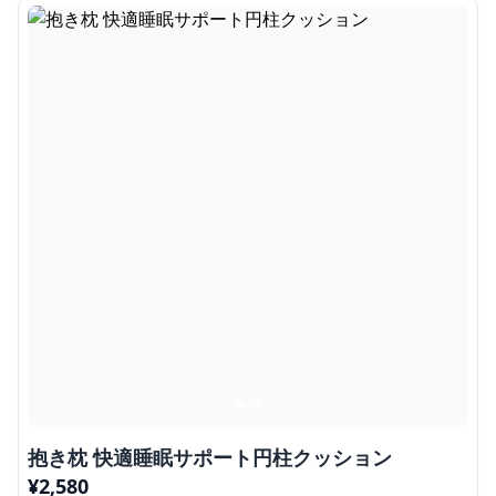
抱き枕 快適睡眠サポート円柱クッション
¥
2,580