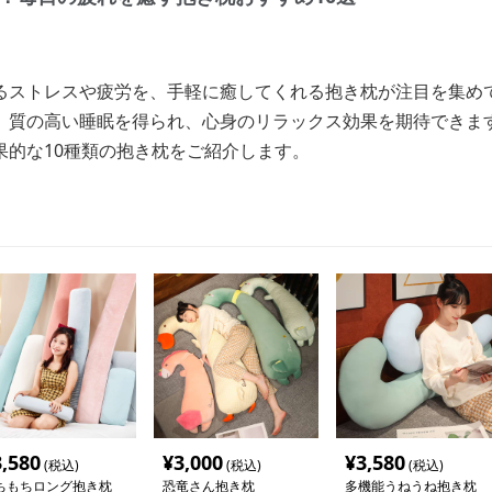
るストレスや疲労を、手軽に癒してくれる抱き枕が注目を集め
、質の高い睡眠を得られ、心身のリラックス効果を期待できま
果的な10種類の抱き枕をご紹介します。
3,580
¥
3,000
¥
3,580
(税込)
(税込)
(税込)
ちもちロング抱き枕
恐竜さん抱き枕
多機能うねうね抱き枕