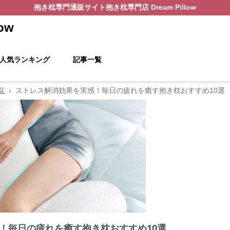
抱き枕
専門通販サイト
抱き枕専門店 Dream Pillow
ow
人気ランキング
記事一覧
覧
›
ストレス解消効果を実感！毎日の疲れを癒す抱き枕おすすめ10選
！毎日の疲れを癒す抱き枕おすすめ10選