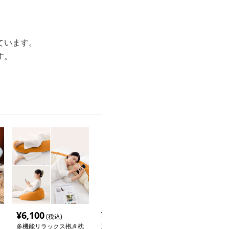
ています。
す。
¥
6,100
¥
5,480
¥
4,060
(税込)
(税込)
(税込
多機能リラックス抱き枕
至福のリラックス 抱き
ふんわりギンガ