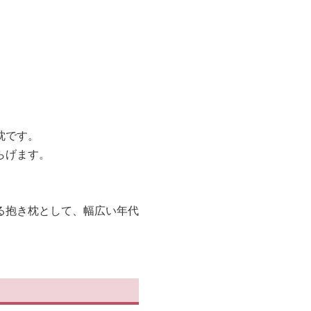
枕です。
らげます。
る抱き枕として、幅広い年代