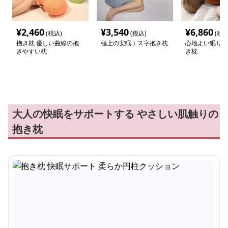
¥
2,460
¥
3,540
¥
6,860
(税込)
(税込)
(税込
抱き枕 優しい曲線の抱
極上の安眠エス字抱き枕
心地よい眠りの
きやすい枕
き枕
大人の快眠をサポートする やさしい肌触りの
抱き枕