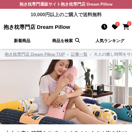
抱き枕
専門通販サイト
抱き枕専門店 Dream Pillow
10,000
円以上のご購入で送料無料
0
0
抱き枕専門店 Dream Pillow
新着商品
商品を検索
人気ランキング
抱き枕専門店 Dream Pillow TOP
›
記事一覧
›
大人の癒し時間をサ