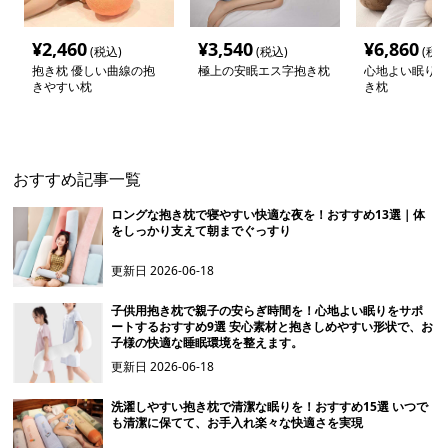
¥
2,460
¥
3,540
¥
6,860
(税込)
(税込)
(税込
抱き枕 優しい曲線の抱
極上の安眠エス字抱き枕
心地よい眠りの
きやすい枕
き枕
おすすめ記事一覧
ロングな抱き枕で寝やすい快適な夜を！おすすめ13選｜体
をしっかり支えて朝までぐっすり
更新日
2026-06-18
子供用抱き枕で親子の安らぎ時間を！心地よい眠りをサポ
ートするおすすめ9選 安心素材と抱きしめやすい形状で、お
子様の快適な睡眠環境を整えます。
更新日
2026-06-18
洗濯しやすい抱き枕で清潔な眠りを！おすすめ15選 いつで
も清潔に保てて、お手入れ楽々な快適さを実現