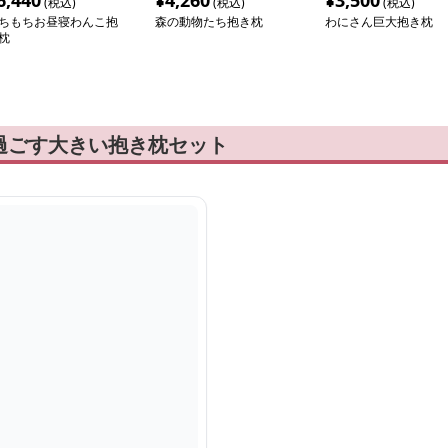
6,440
¥
4,260
¥
3,500
(税込)
(税込)
(税込)
ちもちお昼寝わんこ抱
森の動物たち抱き枕
わにさん巨大抱き枕
枕
過ごす大きい抱き枕セット