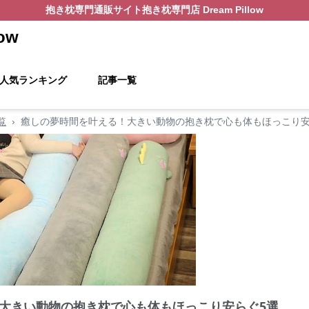
抱き枕
専門通販サイト
抱き枕専門店 Dream Pillow
ow
人気ランキング
記事一覧
覧
›
癒しの夢時間を叶える！大きい動物の抱き枕で心も体もほっこり安
大きい動物の抱き枕で心も体もほっこり安らぐ5選