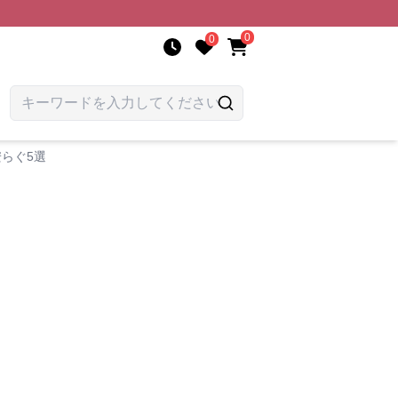
0
0
らぐ5選