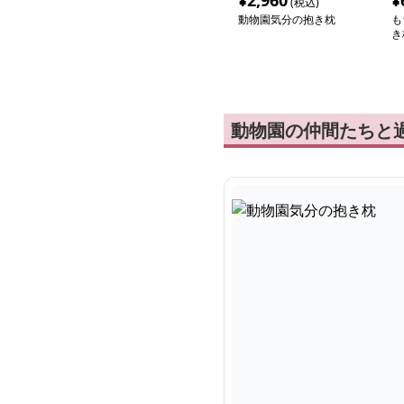
¥
2,960
¥
(税込)
動物園気分の抱き枕
も
き
動物園の仲間たちと