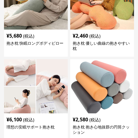
¥
5,680
¥
2,460
(税込)
(税込)
抱き枕 快眠ロングボディピロー
抱き枕 優しい曲線の抱きやすい
枕
¥
6,100
¥
2,580
(税込)
(税込)
理想の安眠サポート抱き枕
抱き枕 抱き心地抜群の円筒クッ
ション