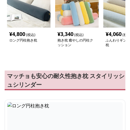
¥
4,800
¥
3,340
¥
4,060
(税込)
(税込)
(税込
ロング円柱抱き枕
抱き枕 癒やしの円柱ク
ふんわりギンガ
ッション
枕
マッチョも安心の耐久性抱き枕 スタイリッシ
ュシリンダー