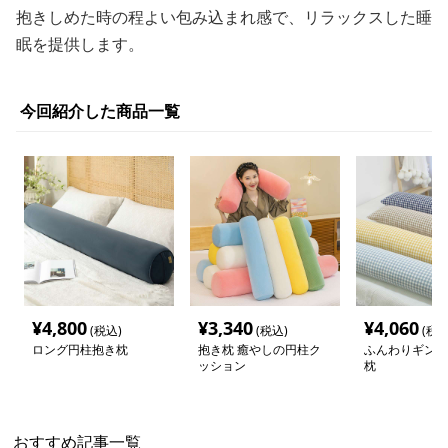
抱きしめた時の程よい包み込まれ感で、リラックスした睡
眠を提供します。
今回紹介した商品一覧
¥
4,800
¥
3,340
¥
4,060
(税込)
(税込)
(税込
ロング円柱抱き枕
抱き枕 癒やしの円柱ク
ふんわりギンガ
ッション
枕
おすすめ記事一覧