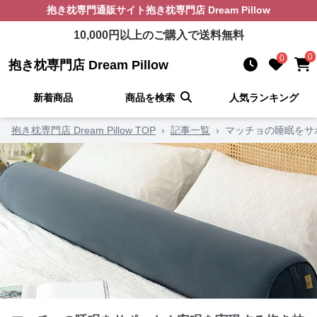
抱き枕
専門通販サイト
抱き枕専門店 Dream Pillow
10,000
円以上のご購入で送料無料
0
0
抱き枕専門店 Dream Pillow
新着商品
商品を検索
人気ランキング
抱き枕専門店 Dream Pillow TOP
›
記事一覧
›
マッチョの睡眠をサ