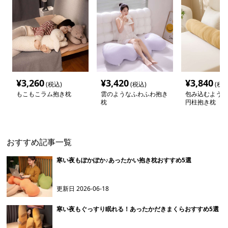
¥
3,260
¥
3,420
¥
3,840
(税込)
(税込)
(税込
もこもこラム抱き枕
雲のようなふわふわ抱き
包み込むような
枕
円柱抱き枕
おすすめ記事一覧
寒い夜もぽかぽか♪あったかい抱き枕おすすめ5選
更新日
2026-06-18
寒い夜もぐっすり眠れる！あったかだきまくらおすすめ5選