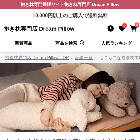
抱き枕
専門通販サイト
抱き枕専門店 Dream Pillow
10,000
円以上のご購入で送料無料
0
0
抱き枕専門店 Dream Pillow
新着商品
商品を検索
人気ランキング
抱き枕専門店 Dream Pillow TOP
›
記事一覧
›
もこもこな抱き枕で