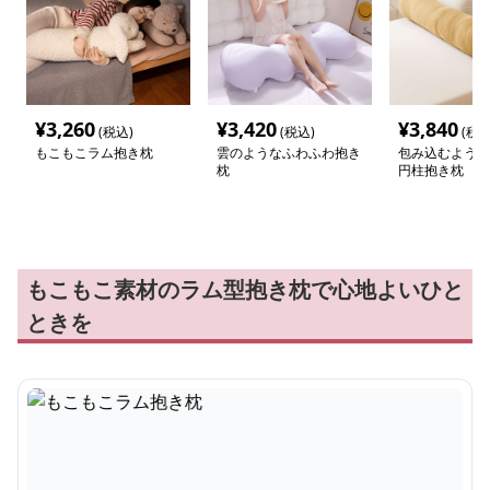
¥
3,260
¥
3,420
¥
3,840
(税込)
(税込)
(税込
もこもこラム抱き枕
雲のようなふわふわ抱き
包み込むような
枕
円柱抱き枕
もこもこ素材のラム型抱き枕で心地よいひと
ときを