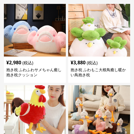
¥
2,980
¥
3,880
(税込)
(税込)
抱き枕 ふわふわサメちゃん癒し
抱き枕 ふわもこ大根鳥癒し暖か
抱き枕クッション
い鳥抱き枕