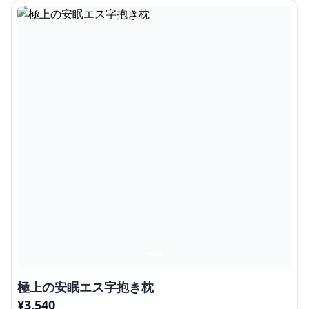
極上の安眠エス字抱き枕
¥
3,540