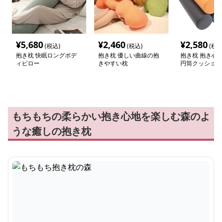
¥
5,680
¥
2,460
¥
2,580
(税込)
(税込)
(税込
抱き枕 快眠ロングボデ
抱き枕 優しい曲線の抱
抱き枕 抱き心
ィピロー
きやすい枕
円筒クッション
もちもちの柔らかい抱き心地を楽しむ森のよ
うな癒しの抱き枕