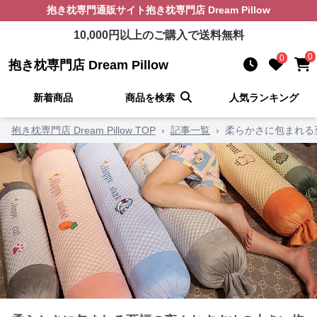
抱き枕
専門通販サイト
抱き枕専門店 Dream Pillow
10,000
円以上のご購入で送料無料
0
0
抱き枕専門店 Dream Pillow
新着商品
商品を検索
人気ランキング
抱き枕専門店 Dream Pillow TOP
›
記事一覧
›
柔らかさに包まれる