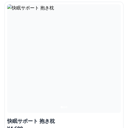
快眠サポート 抱き枕