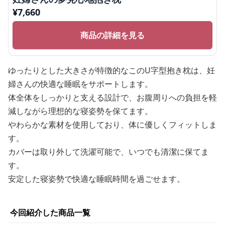
¥
7,660
商品の詳細を見る
ゆったりとした大きさが特徴的なこのU字型抱き枕は、妊
婦さんの快適な睡眠をサポートします。
体全体をしっかりと支える設計で、お腹周りへの負担を軽
減しながら理想的な寝姿勢を保てます。
やわらかな素材を使用しており、体に優しくフィットしま
す。
カバーは取り外して洗濯可能で、いつでも清潔に保てま
す。
安定した寝姿勢で快適な睡眠時間を過ごせます。
今回紹介した商品一覧