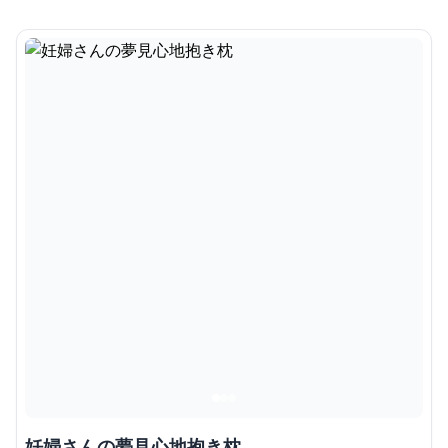
妊婦さんの夢見心地抱き枕