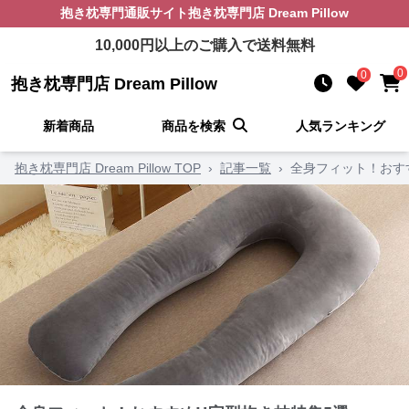
抱き枕
専門通販サイト
抱き枕専門店 Dream Pillow
10,000
円以上のご購入で送料無料
0
0
抱き枕専門店 Dream Pillow
新着商品
商品を検索
人気ランキング
抱き枕専門店 Dream Pillow TOP
›
記事一覧
›
全身フィット！おす