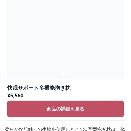
快眠サポート多機能抱き枕
¥
5,560
商品の詳細を見る
柔らかな肌触りの生地を使用したこのU字型抱き枕は、体