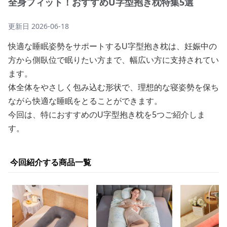
全身フィット！おすすめU字型抱き枕特集5選
更新日
2026-06-18
快適な睡眠姿勢をサポートするU字型抱き枕は、妊娠中の
方から側臥位で眠りたい方まで、幅広い方に支持されてい
ます。
体全体をやさしく包み込む形状で、理想的な寝姿勢を保ち
ながら快適な睡眠をとることができます。
今回は、特におすすめのU字型抱き枕を5つご紹介しま
す。
今回紹介する商品一覧