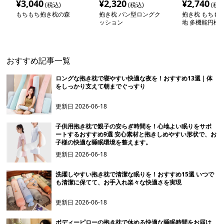
¥
3,040
¥
2,320
¥
2,740
(税込)
(税込)
(税込
もちもち抱き枕の森
抱き枕 パン型ロングク
抱き枕 もちも
ッション
地 多機能円柱
おすすめ記事一覧
ロングな抱き枕で寝やすい快適な夜を！おすすめ13選｜体
をしっかり支えて朝までぐっすり
更新日
2026-06-18
子供用抱き枕で親子の安らぎ時間を！心地よい眠りをサポ
ートするおすすめ9選 安心素材と抱きしめやすい形状で、お
子様の快適な睡眠環境を整えます。
更新日
2026-06-18
洗濯しやすい抱き枕で清潔な眠りを！おすすめ15選 いつで
も清潔に保てて、お手入れ楽々な快適さを実現
更新日
2026-06-18
ボディーピローの抱き枕で休める快適な睡眠時間をお届け