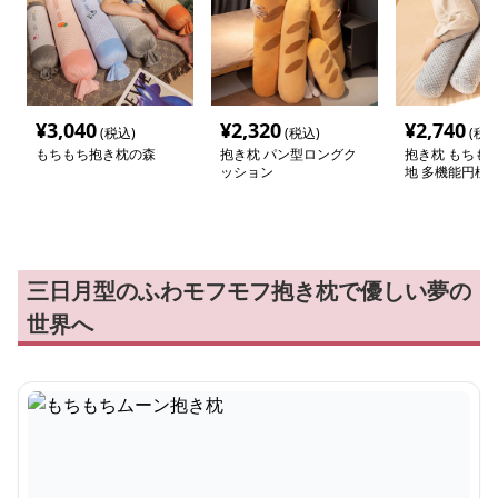
¥
3,040
¥
2,320
¥
2,740
(税込)
(税込)
(税込
もちもち抱き枕の森
抱き枕 パン型ロングク
抱き枕 もちも
ッション
地 多機能円柱
三日月型のふわモフモフ抱き枕で優しい夢の
世界へ